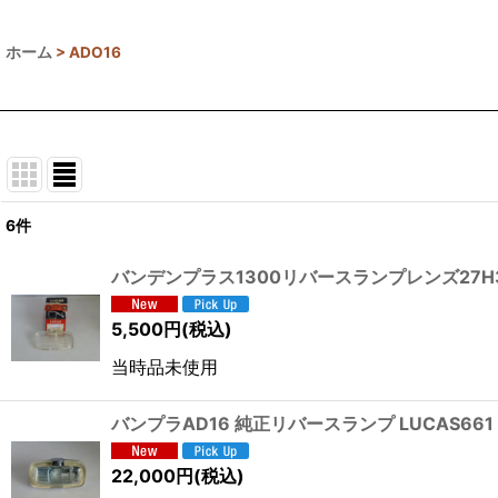
ホーム
>
ADO16
6
件
表示数
:
バンデンプラス1300リバースランプレンズ27H
並び順
:
5,500
円
(税込)
当時品未使用
バンプラAD16 純正リバースランプ LUCAS66
22,000
円
(税込)