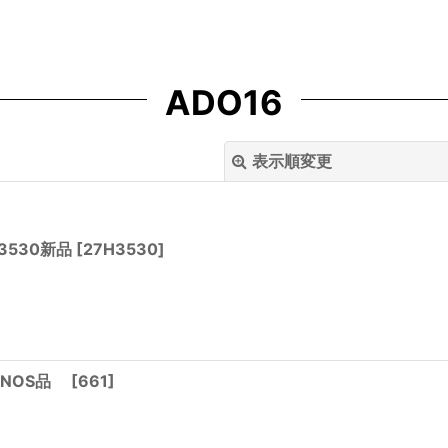
ADO16
表示順変更
3530新品
[
27H3530
]
絞り込む
1 NOS品
[
661
]