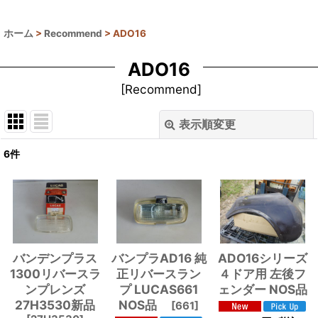
ホーム
>
Recommend
>
ADO16
ADO16
[
Recommend
]
表示順変更
閉じる
6
件
表示数
:
並び順
:
絞り込む
バンデンプラス
バンプラAD16 純
ADO16シリーズ
1300リバースラ
正リバースラン
４ドア用 左後フ
ンプレンズ
プ LUCAS661
ェンダー NOS品
27H3530新品
NOS品
[
661
]