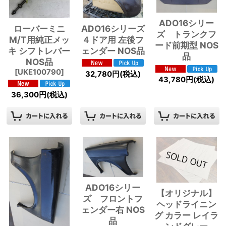
ADO16シリー
ローバーミニ
ADO16シリーズ
ズ トランクフ
M/T用純正メッ
４ドア用 左後フ
ード前期型 NOS
キ シフトレバー
ェンダー NOS品
品
NOS品
[
UKE100790
]
32,780
円
(税込)
43,780
円
(税込)
36,300
円
(税込)
ADO16シリー
【オリジナル】
ズ フロントフ
ヘッドライニン
ェンダー右 NOS
グ カラー レイラ
品