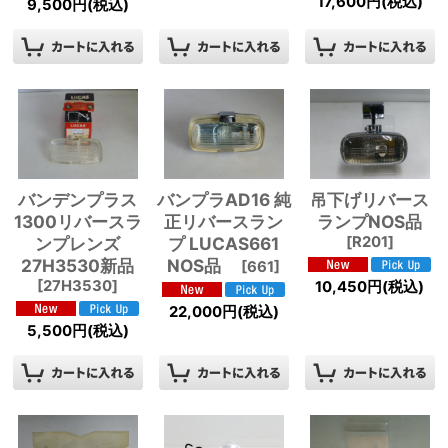
17,600
円
(税込)
9,500
円
(税込)
バンデンプラス
バンプラAD16 純
吊下げリバース
1300リバースラ
正リバースラン
ランプNOS品
ンプレンズ
プ LUCAS661
[
R201
]
27H3530新品
NOS品
[
661
]
[
27H3530
]
10,450
円
(税込)
22,000
円
(税込)
5,500
円
(税込)