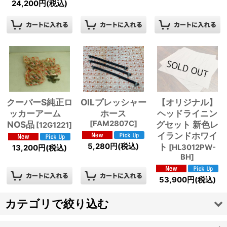
24,200
円
(税込)
クーパーS純正ロ
OILプレッシャー
【オリジナル】
ッカーアーム
ホース
ヘッドライニン
NOS品
[
FAM2807C
]
グセット 新色レ
[
12G1221
]
イランドホワイ
ト
5,280
円
(税込)
[
HL3012PW-
13,200
円
(税込)
BH
]
53,900
円
(税込)
カテゴリで絞り込む