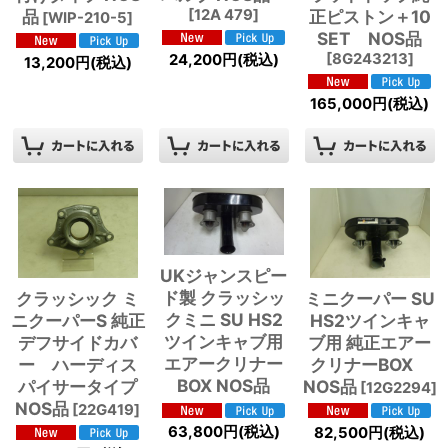
品
[
12A 479
]
正ピストン＋10
[
WIP-210-5
]
SET NOS品
[
8G243213
]
24,200
円
(税込)
13,200
円
(税込)
165,000
円
(税込)
UKジャンスピー
ド製 クラッシッ
クラッシック ミ
ミニクーパー SU
クミニ SU HS2
ニクーパーS 純正
HS2ツインキャ
ツインキャブ用
デフサイドカバ
ブ用 純正エアー
エアークリナー
ー ハーディス
クリナーBOX
BOX NOS品
パイサータイプ
NOS品
[
12G2294
]
NOS品
[
22G419
]
63,800
円
(税込)
82,500
円
(税込)