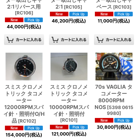
2:1リバース用
2:1
ベース
[
RC105
]
[
RC103
]
[
RC106
]
46,200
円
(税込)
11,000
円
(税込)
44,000
円
(税込)
70s VAGLIA タ
スミス クロノメ
スミス クロノメ
コメーター
トリック タコメ
トリック タコメ
8000RPM
ーター
ーター
NOS
12000RPMスパ
10000RPMスパ
[
5398 0615
9980
]
イ針・照明付O/H
イ針・照明付
品
[
RC101
]
[
RC102
]
30,800
円
(税込)
121,000
円
(税込)
154,000
円
(税込)