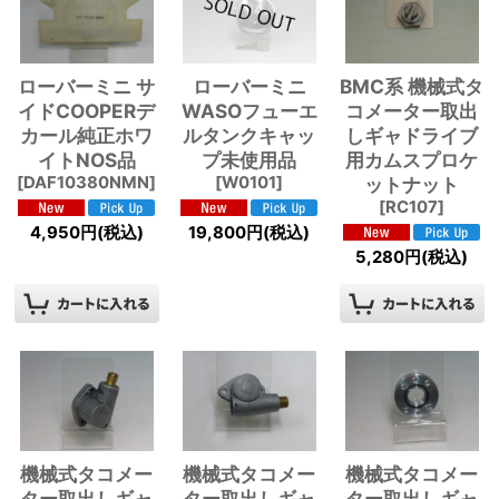
ローバーミニ サ
ローバーミニ
BMC系 機械式タ
イドCOOPERデ
WASOフューエ
コメーター取出
カール純正ホワ
ルタンクキャッ
しギャドライブ
イトNOS品
プ未使用品
用カムスプロケ
[
DAF10380NMN
]
[
W0101
]
ットナット
[
RC107
]
4,950
円
(税込)
19,800
円
(税込)
5,280
円
(税込)
機械式タコメー
機械式タコメー
機械式タコメー
ター取出しギャ
ター取出しギャ
ター取出しギャ