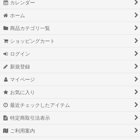
カレンダー
エレクトリック
ホーム
インテリア＆エクステリア
商品カテゴリ一覧
サスペンション＆ステアリング
ショッピングカート
フューエル＆エキゾースト
ログイン
クーリング＆ヒーター
新規登録
ブレーキ
マイページ
エンジン
お気に入り
トランスミッション＆クラッチ
最近チェックしたアイテム
ボディ
特定商取引法表示
グッズ＆ツール
ご利用案内