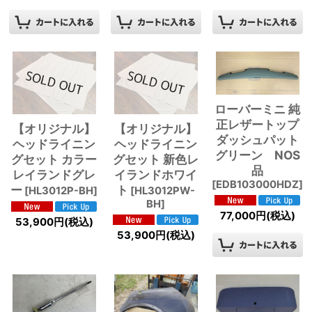
ローバーミニ 純
正レザートップ
【オリジナル】
【オリジナル】
ダッシュパット
ヘッドライニン
ヘッドライニン
グリーン NOS
グセット カラー
グセット 新色レ
品
レイランドグレ
イランドホワイ
[
EDB103000HDZ
]
ー
ト
[
HL3012P-BH
]
[
HL3012PW-
BH
]
77,000
円
(税込)
53,900
円
(税込)
53,900
円
(税込)