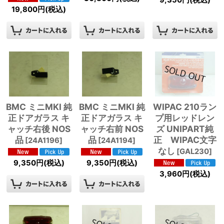
19,800
円
(税込)
BMC ミニMKI 純
BMC ミニMKI 純
WIPAC 210ラン
正ドアガラス キ
正ドアガラス キ
プ用レッドレン
ャッチ右後 NOS
ャッチ右前 NOS
ズ UNIPART純
品
品
正 WIPAC文字
[
24A1196
]
[
24A1194
]
なし
[
GAL230
]
9,350
円
(税込)
9,350
円
(税込)
3,960
円
(税込)