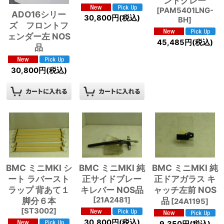
ンドグレー
[
PAM5401LNG-
ADO16シリー
30,800
円
(税込)
BH
]
ズ フロントフ
ェンダー左 NOS
45,485
円
(税込)
品
30,800
円
(税込)
BMC ミニMKI シ
BMC ミニMKI 純
BMC ミニMKI 純
ート ラバースト
正サイドブレー
正ドアガラス キ
ラップ 背あて１
キレバー NOS品
ャッチ左前 NOS
脚分６本
[
21A2481
]
品
[
24A1195
]
[
ST3002
]
30,800
円
(税込)
9,350
円
(税込)