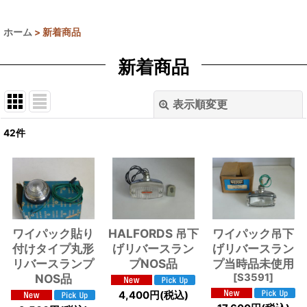
ホーム
>
新着商品
新着商品
表示順変更
閉じる
42
件
表示数
:
並び順
:
絞り込む
ワイパック貼り
HALFORDS 吊下
ワイパック吊下
付けタイプ丸形
げリバースラン
げリバースラン
リバースランプ
プNOS品
プ当時品未使用
NOS品
[
S3591
]
4,400
円
(税込)