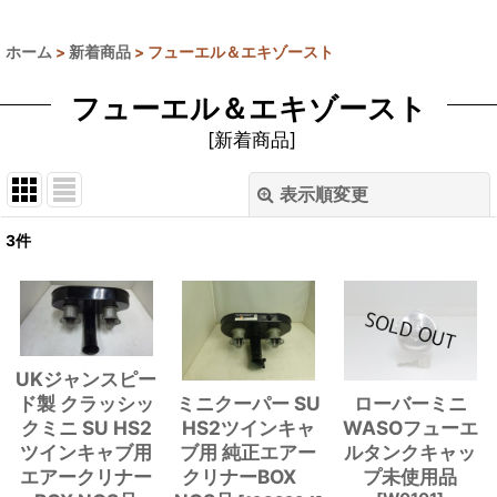
ホーム
>
新着商品
>
フューエル＆エキゾースト
フューエル＆エキゾースト
[
新着商品
]
表示順変更
閉じる
3
件
表示数
:
並び順
:
UKジャンスピー
絞り込む
ド製 クラッシッ
ミニクーパー SU
ローバーミニ
クミニ SU HS2
HS2ツインキャ
WASOフューエ
ツインキャブ用
ブ用 純正エアー
ルタンクキャッ
エアークリナー
クリナーBOX
プ未使用品