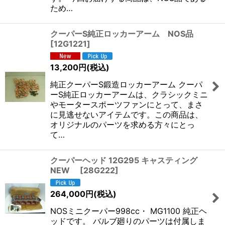
ため…
クーパーS純正ロッカーアーム NOS品
[
12G1221
]
13,200
円
(税込)
純正クーパーS鍛造ロッカーアーム クーパ
ーS純正ロッカーアームは、クラシックミニ
やモータースポーツファンにとって、まさ
に見逃せないアイテムです。この商品は、
オリジナルのパーツを求める方々にとっ
て…
クーパーヘッド 12G295 キャスティング
NEW
[
28G222
]
264,000
円
(税込)
NOSミニクーパー998cc・ MG1100 純正ヘ
ッドです。 バルブ廻りのパーツは付属しま