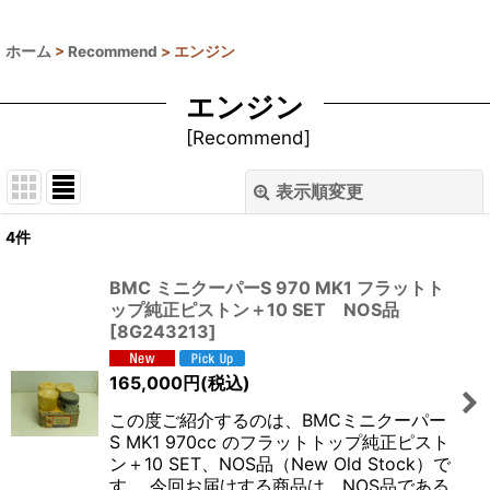
ホーム
>
Recommend
>
エンジン
エンジン
[
Recommend
]
表示順変更
閉じる
4
件
表示数
:
BMC ミニクーパーS 970 MK1 フラットト
ップ純正ピストン＋10 SET NOS品
並び順
:
[
8G243213
]
絞り込む
165,000
円
(税込)
この度ご紹介するのは、BMCミニクーパー
S MK1 970cc のフラットトップ純正ピスト
ン＋10 SET、NOS品（New Old Stock）で
す。 今回お届けする商品は、NOS品である