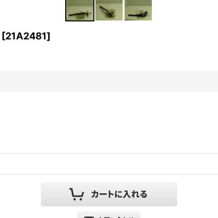
[
21A2481
]