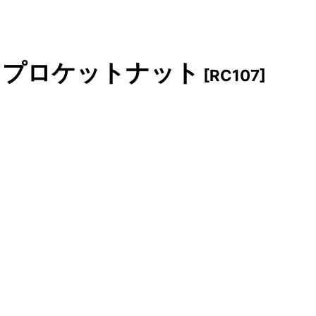
スプロケットナット
[
RC107
]