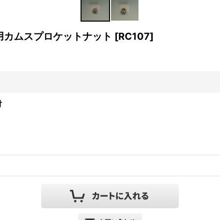
用カムスプロケットナット
[
RC107
]
付