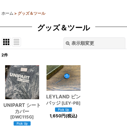
ホーム
>
グッズ＆ツール
グッズ＆ツール
表示順変更
閉じる
2
件
表示数
:
並び順
:
絞り込む
LEYLAND ピン
バッジ
[
LEY-PB
]
UNIPART シート
カバー
1,650
円
(税込)
[
DWC115G
]