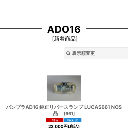
ADO16
[
新着商品
]
表示順変更
絞り込む
バンプラAD16 純正リバースランプ LUCAS661 NOS
品
[
661
]
22,000
円
(税込)