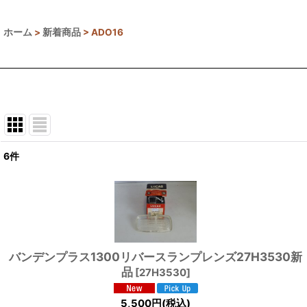
ホーム
>
新着商品
>
ADO16
6
件
表示数
:
並び順
:
バンデンプラス1300リバースランプレンズ27H3530新
品
[
27H3530
]
5,500
円
(税込)