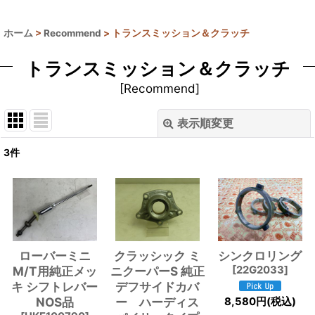
ホーム
>
Recommend
>
トランスミッション＆クラッチ
トランスミッション＆クラッチ
[
Recommend
]
表示順変更
閉じる
3
件
表示数
:
並び順
:
絞り込む
ローバーミニ
クラッシック ミ
シンクロリング
M/T用純正メッ
ニクーパーS 純正
[
22G2033
]
キ シフトレバー
デフサイドカバ
NOS品
ー ハーディス
8,580
円
(税込)