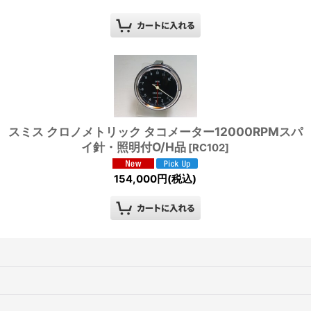
スミス クロノメトリック タコメーター12000RPMスパ
イ針・照明付O/H品
[
RC102
]
154,000
円
(税込)