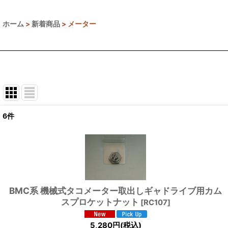
ホーム
>
新着商品
>
メーター
6
件
表示数
:
並び順
:
BMC系 機械式タコメーター取出しギャドライブ用カム
スプロケットナット
[
RC107
]
5,280
円
(税込)