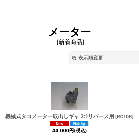
メーター
[
新着商品
]
表示順変更
絞り込む
機械式タコメーター取出しギャ 2:1リバース用
[
RC106
]
44,000
円
(税込)