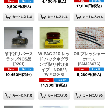
4,400
円
(税込)
17,600
円
(税込)
9,500
円
(税込)
吊下げリバース
WIPAC 210 レッ
OILプレッシャー
ランプNOS品
ド バックホグラ
ホース
[
R201
]
ンプ 貼り付けタ
[
FAM2807C
]
イプ NOS品
[
WIP 210-R
]
10,450
円
(税込)
5,280
円
(税込)
14,300
円
(税込)