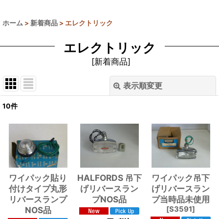
ホーム
>
新着商品
>
エレクトリック
エレクトリック
[
新着商品
]
表示順変更
閉じる
10
件
表示数
:
並び順
:
絞り込む
ワイパック貼り
HALFORDS 吊下
ワイパック吊下
付けタイプ丸形
げリバースラン
げリバースラン
リバースランプ
プNOS品
プ当時品未使用
NOS品
[
S3591
]